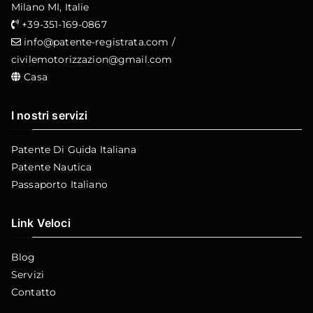
Milano MI, Italie
+39-351-169-0867
info@patente-registrata.com
/
civilemotorizzazion@gmail.com
Casa
I nostri servizi
Patente Di Guida Italiana
Patente Nautica
Passaporto Italiano
Link Veloci
Blog
Servizi
Contatto