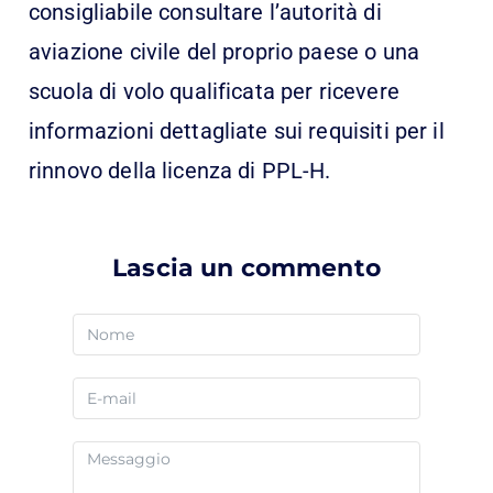
consigliabile consultare l’autorità di
aviazione civile del proprio paese o una
scuola di volo qualificata per ricevere
informazioni dettagliate sui requisiti per il
rinnovo della licenza di PPL-H.
Lascia un commento