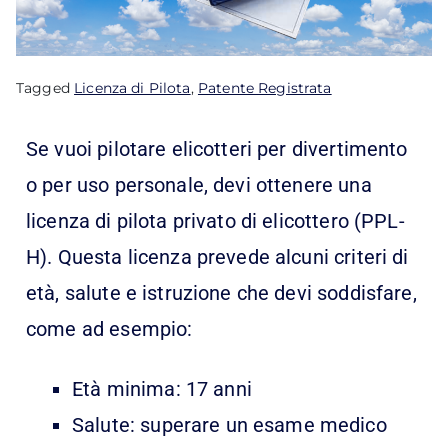
Tagged
Licenza di Pilota
,
Patente Registrata
Se vuoi pilotare elicotteri per divertimento
o per uso personale, devi ottenere una
licenza di pilota privato di elicottero (PPL-
H). Questa licenza prevede alcuni criteri di
età, salute e istruzione che devi soddisfare,
come ad esempio:
Età minima: 17 anni
Salute: superare un esame medico