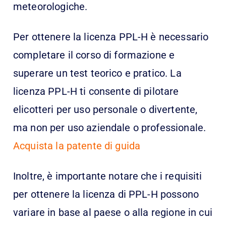
meteorologiche.
Per ottenere la licenza PPL-H è necessario
completare il corso di formazione e
superare un test teorico e pratico. La
licenza PPL-H ti consente di pilotare
elicotteri per uso personale o divertente,
ma non per uso aziendale o professionale.
Acquista la patente di guida
Inoltre, è importante notare che i requisiti
per ottenere la licenza di PPL-H possono
variare in base al paese o alla regione in cui