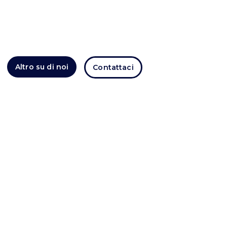
carte, diplomi scolastici, diplomi scolastici tutto in
un unico insieme
nuovo nome rilasciato e registrato nel database
del governo sistema.. Comprare la patente
Altro su di noi
Contattaci