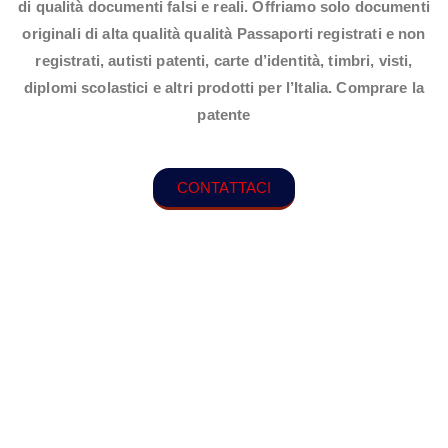
di qualità documenti falsi e reali. Offriamo solo documenti
originali di alta qualità qualità Passaporti registrati e non
registrati, autisti patenti, carte d’identità, timbri, visti,
diplomi scolastici e altri prodotti per l’Italia. Comprare la
patente
CONTATTACI
comprare la patente online 2025
Hai bisogno della patente di guida per una
domanda con breve preavviso? Oppure vai
nel panico ogni volta che vai all’esame di
guida in Italia? Questa è la tua occasione