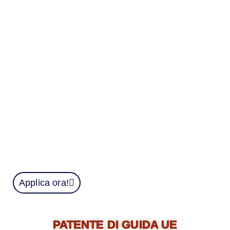
nautica. Possiamo aiutarti a ottenere la tua
nuova patente nautica senza dover uscire
di casa! Ti verrà consegnato entro pochi
giorni e fino ad allora sarai tu al comando
del tuo yacht o di quello che hai noleggiato.
Tutte le acque sono adatte alla nostra
patente nautica. La patente nautica che
rilasciamo è originale al 100% e segue tutte
le procedure legali necessarie per validarla.
Applica ora!
PATENTE DI GUIDA UE