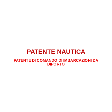
PATENTE NAUTICA
PATENTE DI COMANDO DI IMBARCAZIONI DA
DIPORTO
Sogni di navigare in mare o in acque
interne? Sarebbe piacevole prendere una
barca e rilassarsi. Magari hai già la tua
barca, ma per navigare sull’acqua con essa
è necessaria una vera e propria patente