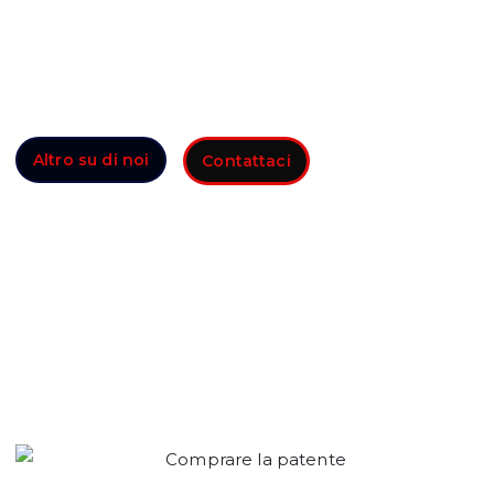
Per coloro che necessitano di patente di guida e
altri documenti registrati, il nostro Ufficio Patenti
Smart fornisce patenti di guida sia vere che false.
Comprare la patente.
Altro su di noi
Contattaci