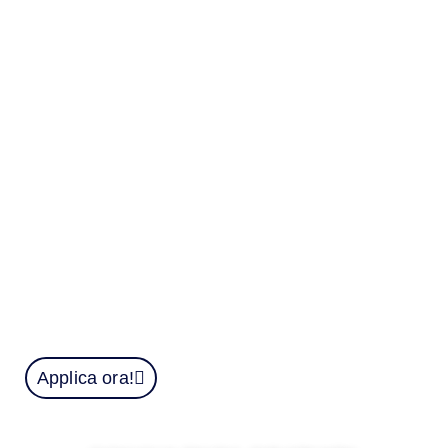
per richiedere e ottenere la patente di guida
online in Italia. Forniamo una patente di
guida registrata in Italia valida nel database
italiano. Con la patente puoi passare
facilmente i controlli del traffico e persino
attraversare il confine. Migliaia di nostre
patenti sono già in uso in Italia e finora non
abbiamo mai ricevuto un reclamo.
si può comprare la patente
Applica ora!