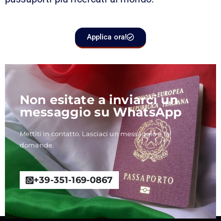
Applica ora!
Non esitate a inviarci un
messaggio su WhatsApp
Mettiti in contatto. Lasciaci un messaggio e fai
domande.
+39-351-169-0867